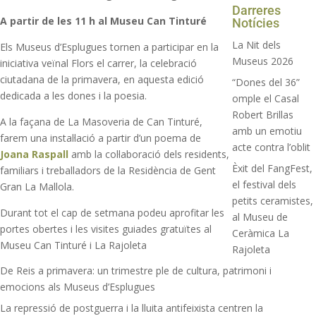
Darreres
A partir de les 11 h al Museu Can Tinturé
Notícies
La Nit dels
Els Museus d’Esplugues tornen a participar en la
Museus 2026
iniciativa veïnal Flors el carrer, la celebració
ciutadana de la primavera, en aquesta edició
“Dones del 36”
dedicada a les dones i la poesia.
omple el Casal
Robert Brillas
A la façana de La Masoveria de Can Tinturé,
amb un emotiu
farem una instal·lació a partir d’un poema de
acte contra l’oblit
Joana Raspall
amb la col·laboració dels residents,
Èxit del FangFest,
familiars i treballadors de la Residència de Gent
el festival dels
Gran La Mallola.
petits ceramistes,
Durant tot el cap de setmana podeu aprofitar les
al Museu de
portes obertes i les visites guiades gratuïtes al
Ceràmica La
Museu Can Tinturé i La Rajoleta
Rajoleta
De Reis a primavera: un trimestre ple de cultura, patrimoni i
emocions als Museus d’Esplugues
La repressió de postguerra i la lluita antifeixista centren la