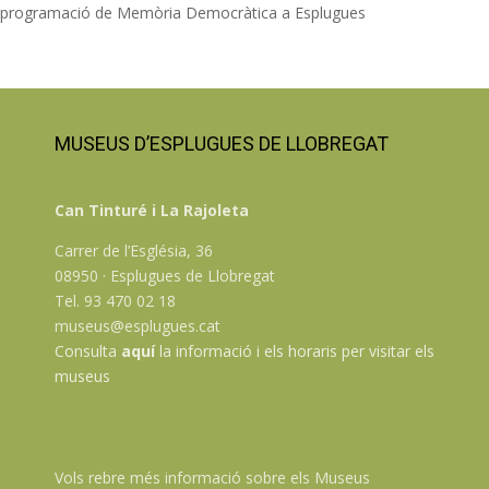
programació de Memòria Democràtica a Esplugues
MUSEUS D’ESPLUGUES DE LLOBREGAT
Can Tinturé i La Rajoleta
Carrer de l’Església, 36
08950 · Esplugues de Llobregat
Tel. 93 470 02 18
museus@esplugues.cat
Consulta
aquí
la informació i els horaris per visitar els
museus
Vols rebre més informació sobre els Museus