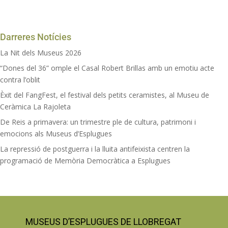
Darreres Notícies
La Nit dels Museus 2026
“Dones del 36” omple el Casal Robert Brillas amb un emotiu acte
contra l’oblit
Èxit del FangFest, el festival dels petits ceramistes, al Museu de
Ceràmica La Rajoleta
De Reis a primavera: un trimestre ple de cultura, patrimoni i
emocions als Museus d’Esplugues
La repressió de postguerra i la lluita antifeixista centren la
programació de Memòria Democràtica a Esplugues
MUSEUS D’ESPLUGUES DE LLOBREGAT