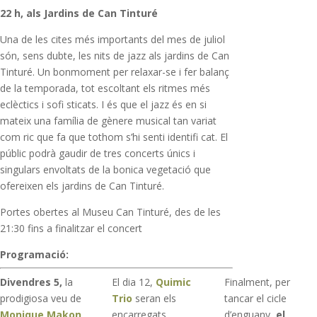
22 h, als Jardins de Can Tinturé
Una de les cites més importants del mes de juliol
són, sens dubte, les nits de jazz als jardins de Can
Tinturé. Un bonmoment per relaxar-se i fer balanç
de la temporada, tot escoltant els ritmes més
eclèctics i sofi sticats. I és que el jazz és en si
mateix una família de gènere musical tan variat
com ric que fa que tothom s’hi senti identifi cat. El
públic podrà gaudir de tres concerts únics i
singulars envoltats de la bonica vegetació que
ofereixen els jardins de Can Tinturé.
Portes obertes al Museu Can Tinturé, des de les
21:30 fins a finalitzar el concert
Programació:
Divendres 5,
la
El dia 12,
Quimic
Finalment, per
prodigiosa veu de
Trio
seran els
tancar el cicle
Monique Makon
,
encarregats
d’enguany,
el