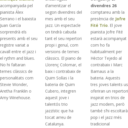
acompanyada pel
d’amenitzar el
divendres 26
pianista Álex
segon divendres del
comptareu amb la
Serrano i el baixista
mes amb el seu
presència de
Jofre
Juan García
jazz. Un espectacle
Fité Trio
. El jove
sorprendrà els
on tindrà cabuda
pianista Jofre Fité
presents amb el seu
tant el seu repertori
estarà acompanyat
registre variat a
propi i genuí, com
com ho fa
cavall entre el jazz i
versions de temes
habitualment per
el rythm and blues.
clàssics. El piano de
Hèctor Tejedo al
No hi faltaran
Llorenç Colomar, el
contrabaix i Marc
temes clàssics de
baix i contrabaix de
Barnaus a la
personalitats com
Quim Solías i la
bateria. Aquests
Stevie Wonder,
bateria de Quim
tres joves talents us
Aretha Franklin o
Cubero, integren
oferiran un repertori
Amy Winehouse.
aquest jove i
inspirat en trios de
talentós trio
jazz modern, però
jazzístic que ha
també s’hi escoltarà
tocat arreu de
pop i el jazz més
Catalunya.
tradicional