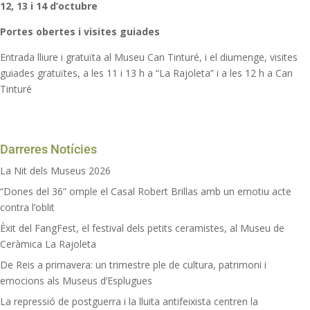
12, 13 i 14 d’octubre
Portes obertes i visites guiades
Entrada lliure i gratuïta al Museu Can Tinturé, i el diumenge, visites
guiades gratuïtes, a les 11 i 13 h a “La Rajoleta” i a les 12 h a Can
Tinturé
Darreres Notícies
La Nit dels Museus 2026
“Dones del 36” omple el Casal Robert Brillas amb un emotiu acte
contra l’oblit
Èxit del FangFest, el festival dels petits ceramistes, al Museu de
Ceràmica La Rajoleta
De Reis a primavera: un trimestre ple de cultura, patrimoni i
emocions als Museus d’Esplugues
La repressió de postguerra i la lluita antifeixista centren la