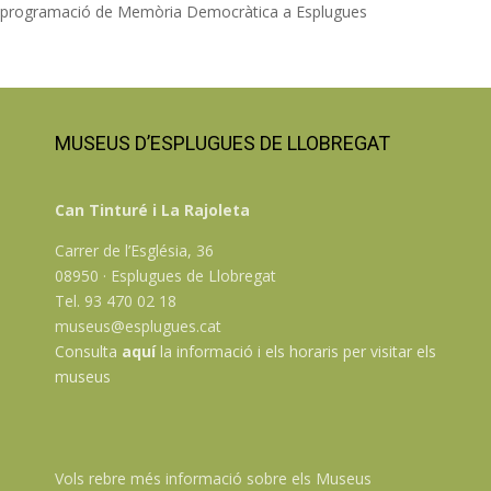
programació de Memòria Democràtica a Esplugues
MUSEUS D’ESPLUGUES DE LLOBREGAT
Can Tinturé i La Rajoleta
Carrer de l’Església, 36
08950 · Esplugues de Llobregat
Tel. 93 470 02 18
museus@esplugues.cat
Consulta
aquí
la informació i els horaris per visitar els
museus
Vols rebre més informació sobre els Museus