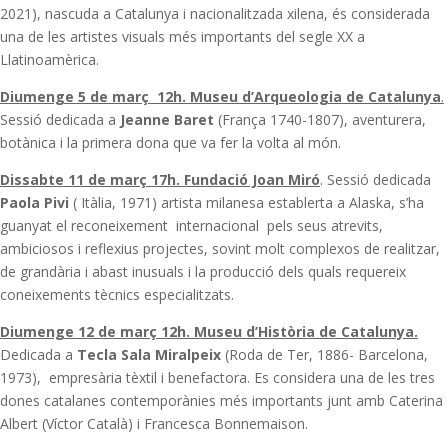
2021), nascuda a Catalunya i nacionalitzada xilena, és considerada
una de les artistes visuals més importants del segle XX a
Llatinoamèrica.
Diumenge 5 de març
12h.
Museu d’Arqueologia de Catalunya
.
Sessió dedicada a
Jeanne Baret
(França 1740-1807), aventurera,
botànica i la primera dona que va fer la volta al món.
Dissabte 11 de març 17h. Fundació Joan Miró
. Sessió dedicada
Paola Pivi
( Itàlia, 1971) artista milanesa establerta a Alaska, s’ha
guanyat el reconeixement internacional pels seus atrevits,
ambiciosos i reflexius projectes, sovint molt complexos de realitzar,
de grandària i abast inusuals i la producció dels quals requereix
coneixements tècnics especialitzats.
Diumenge 12 de març
12h.
Museu d’Història de Catalunya.
Dedicada a
Tecla Sala Miralpeix
(Roda de Ter, 1886- Barcelona,
1973), empresària tèxtil i benefactora. Es considera una de les tres
dones catalanes contemporànies més importants junt amb Caterina
Albert (Víctor Català) i Francesca Bonnemaison.