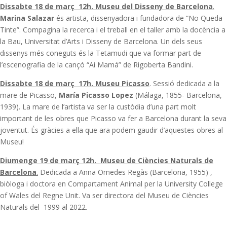
Dissabte 18 de març
12h.
Museu del Disseny de Barcelona
.
Marina Salazar
és artista, dissenyadora i fundadora de “No Queda
Tinte”. Compagina la recerca i el treball en el taller amb la docència a
la Bau, Universitat d’Arts i Disseny de Barcelona. Un dels seus
dissenys més coneguts és la Tetamudi que va formar part de
l’escenografia de la cançó “Ai Mamá” de Rigoberta Bandini.
Dissabte 18 de març 17h. Museu Picasso
. Sessió dedicada a la
mare de Picasso,
María Picasso Lopez
(Málaga, 1855- Barcelona,
1939). La mare de l’artista va ser la custòdia d’una part molt
important de les obres que Picasso va fer a Barcelona durant la seva
joventut. És gràcies a ella que ara podem gaudir d’aquestes obres al
Museu!
Diumenge 19 de març 12h.
Museu de Ciències Naturals de
Barcelona
.
Dedicada a Anna Omedes Regàs (Barcelona, 1955) ,
biòloga i doctora en Compartament Animal per la University College
of Wales del Regne Unit. Va ser directora del Museu de Ciències
Naturals del 1999 al 2022.