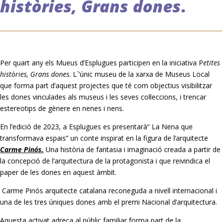
històries, Grans dones
.
Per quart any els Mueus d’Esplugues participen en la iniciativa P
etites
històries, Grans dones
. L´’únic museu de la xarxa de Museus Local
que forma part d’aquest projectes que té com objectius visibilitzar
les dones vinculades als museus i les seves col·leccions, i trencar
estereotips de gènere en nenes i nens.
En l’edició de 2023, a Esplugues es presentarà“ La Nena que
transformava espais” un conte inspirat en la figura de l’arquitecte
Carme Pinós.
Una història de fantasia i imaginació creada a partir de
la concepció de l’arquitectura de la protagonista i que reivindica el
paper de les dones en aquest àmbit.
Carme Pinós arquitecte catalana reconeguda a nivell internacional i
una de les tres úniques dones amb el premi Nacional d’arquitectura.
Aquesta activat adreça al públic familiar forma part de la