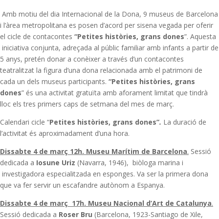
Amb motiu del dia Internacional de la Dona, 9 museus de Barcelona
i l’àrea metropolitana es posen d’acord per sisena vegada per oferir
el cicle de contacontes
“Petites històries, grans dones
”. Aquesta
iniciativa conjunta, adreçada al públic familiar amb infants a partir de
5 anys, pretén donar a conèixer a través d’un contacontes
teatralitzat la figura d’una dona relacionada amb el patrimoni de
cada un dels museus participants.
“Petites històries, grans
dones
” és una activitat gratuïta amb aforament limitat que tindrà
lloc els tres primers caps de setmana del mes de març.
Calendari cicle “
Petites històries, grans dones”
.
La duració de
l’activitat és aproximadament d’una hora.
Dissabte 4 de març 12h.
Museu Marítim de Barcelona
.
Sessió
dedicada a
Iosune Uriz
(Navarra, 1946), biòloga marina i
investigadora especialitzada en esponges. Va ser la primera dona
que va fer servir un escafandre autònom a Espanya.
Dissabte 4 de març
17h.
Museu Nacional d’Art de Catalunya
.
Sessió dedicada a
Roser Bru
(Barcelona, 1923-Santiago de Xile,