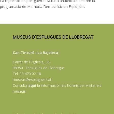
La repressió de postguerra i la lluita antifeixista centren la
programació de Memòria Democràtica a Esplugues
MUSEUS D’ESPLUGUES DE LLOBREGAT
Can Tinturé i La Rajoleta
Carrer de l’Església, 36
08950 · Esplugues de Llobregat
Tel. 93 470 02 18
museus@esplugues.cat
Consulta
aquí
la informació i els horaris per visitar els
museus