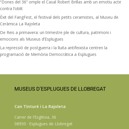
“Dones del 36” omple el Casal Robert Brillas amb un emotiu acte
contra l’oblit
Èxit del FangFest, el festival dels petits ceramistes, al Museu de
Ceràmica La Rajoleta
De Reis a primavera: un trimestre ple de cultura, patrimoni i
emocions als Museus d’Esplugues
La repressió de postguerra i la lluita antifeixista centren la
programació de Memòria Democràtica a Esplugues
MUSEUS D’ESPLUGUES DE LLOBREGAT
Can Tinturé i La Rajoleta
Carrer de l’Església, 36
08950 · Esplugues de Llobregat