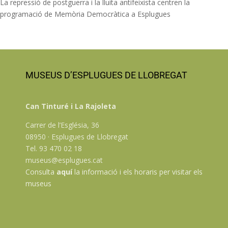
La repressió de postguerra i la lluita antifeixista centren la
programació de Memòria Democràtica a Esplugues
MUSEUS D’ESPLUGUES DE LLOBREGAT
Can Tinturé i La Rajoleta
Carrer de l’Església, 36
08950 · Esplugues de Llobregat
Tel. 93 470 02 18
museus@esplugues.cat
Consulta
aquí
la informació i els horaris per visitar els
museus