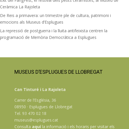
Èxit del FangFest, el festival dels petits ceramistes, al Museu de
Ceràmica La Rajoleta
De Reis a primavera: un trimestre ple de cultura, patrimoni i
emocions als Museus d’Esplugues
La repressió de postguerra i la lluita antifeixista centren la
programació de Memòria Democràtica a Esplugues
MUSEUS D’ESPLUGUES DE LLOBREGAT
Can Tinturé i La Rajoleta
Carrer de l’Església, 36
08950 · Esplugues de Llobregat
Tel. 93 470 02 18
museus@esplugues.cat
Consulta
aquí
la informació i els horaris per visitar els