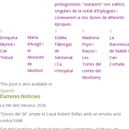
protagonistes: “visitarem” cinc edificis
singulars de la ciutat d’Esplugues i
coneixerem a cinc dones de diferents
èpoques .
Maria
Enriqueta
Eulàlia
Madrona
La
d’Aragó i
Munné i
Fàbregas
Pujol i
Baroness
el
Can
de
Baucis i
de Maldà i
Monestir
Tinturé
Setmenat
Les
Can
de
i Ca
Torres del
Cortada
Montsió
n’Hospital
comte del
Montseny
This post is also available in:
Spanish
Darreres Notícies
La Nit dels Museus 2026
“Dones del 36” omple el Casal Robert Brillas amb un emotiu acte
contra l’oblit