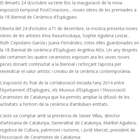
El dimarts 24 d¡’octubre va tenir lloc la inauguració de la nova
exposició temporal PostCreacions , noves obres de les premiades a
la 18 Biennal de Ceràmica d’Esplugues.
Oberta del 24 d’octubre a l’1 de desembre, la mostra presenta noves
obres de les artistes Irina Razumoskaya, Sophie Aguilera Lestar,
Ruth Cepedano García i Juana Fernández, totes elles guardonades en
la 18 Biennal de ceràmica d’Esplugues Angelina Alós. Un any després
del certamen les quatre ceramistes exposen ara les seves noves
peces donant continuïtat a la Biennal i reforçant l’aposta per
reivindicar el valor artístic i creatiu de la ceràmica contemporània.
L’exposició és fruit de la col•laboració iniciada l’any 2014 entre
l’Ajuntament d’Esplugues, els Museus d’Esplugues i l‘Associació
Ceramistes de Catalunya que ha permès ampliar la difusió de les
activitats a l’entorn de la ceràmica d’ambdues entitats.
L’acte va comptar amb la presència de Xavier Villas, director
d’artesania de Catalunya, Generalitat de Catalunya, Maribel Aguilera,
regidora de Cultura, patrimoni i turisme, i Jordi Marcet, president de
l’Associació de Ceramistes de Catalunya