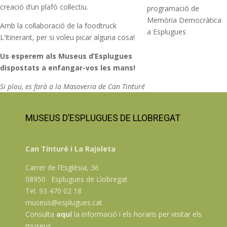
creació d’un plafó col·lectiu.
programació de
Memòria Democràtica
Amb la col·laboració de la foodtruck
a Esplugues
L’Itinerant, per si voleu picar alguna cosa!
Us esperem als Museus d’Esplugues
dispostats a enfangar-vos les mans!
Si plou, es farà a la Masoveria de Can Tinturé
MUSEUS D’ESPLUGUES DE LLOBREGAT
Can Tinturé i La Rajoleta
Carrer de l’Església, 36
08950 · Esplugues de Llobregat
Tel. 93 470 02 18
museus@esplugues.cat
Consulta
aquí
la informació i els horaris per visitar els
museus