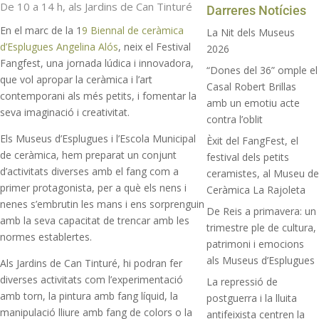
De 10 a 14 h, als Jardins de Can Tinturé
Darreres Notícies
En el marc de la 1
9 Biennal de ceràmica
La Nit dels Museus
d’Esplugues Angelina Alós
, neix el Festival
2026
Fangfest, una jornada lúdica i innovadora,
“Dones del 36” omple el
que vol apropar la ceràmica i l’art
Casal Robert Brillas
contemporani als més petits, i fomentar la
amb un emotiu acte
seva imaginació i creativitat.
contra l’oblit
Els Museus d’Esplugues i l’Escola Municipal
Èxit del FangFest, el
de ceràmica, hem preparat un conjunt
festival dels petits
d’activitats diverses amb el fang com a
ceramistes, al Museu de
primer protagonista, per a què els nens i
Ceràmica La Rajoleta
nenes s’embrutin les mans i ens sorprenguin
De Reis a primavera: un
amb la seva capacitat de trencar amb les
trimestre ple de cultura,
normes establertes.
patrimoni i emocions
als Museus d’Esplugues
Als Jardins de Can Tinturé, hi podran fer
diverses activitats com l’experimentació
La repressió de
amb torn, la pintura amb fang líquid, la
postguerra i la lluita
manipulació lliure amb fang de colors o la
antifeixista centren la