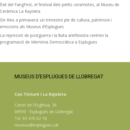
Èxit del FangFest, el festival dels petits ceramistes, al Museu de
Ceràmica La Rajoleta
De Reis a primavera: un trimestre ple de cultura, patrimoni i
emocions als Museus d’Esplugues
La repressió de postguerra i la lluita antifeixista centren la
programació de Memòria Democràtica a Esplugues
MUSEUS D’ESPLUGUES DE LLOBREGAT
Can Tinturé i La Rajoleta
Carrer de l’Església, 36
08950 · Esplugues de Llobregat
Tel. 93 470 02 18
museus@esplugues.cat