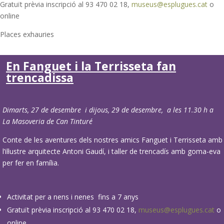
Gratuït prèvia inscripció al 93 470 02 18,
museus@esplugues.cat
o
online
Places exhauries
En Fanguet i la Terrisseta fan
trencadissa
Dimarts, 27 de desembre i dijous, 29 de desembre, a les 11.30 h a
La Masoveria de Can Tinturé
Conte de les aventures dels nostres amics Fanguet i Terrisseta amb
l’il·lustre arquitecte Antoni Gaudí, i taller de trencadís amb goma-eva
per fer en família.
Activitat per a nens i nenes fins a 7 anys
Gratuït prèvia inscripció al 93 470 02 18,
museus@esplugues.cat
o
online