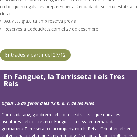
emboliquen regals i es preparen per a l’arribada de ses majestats a la
ciutat.
Activitat gratuïta amb reserva prèvia
Reserves a Codetickets.com el 27 de desembre
Entrades a partir del 27/12
En Fanguet, la Terrisseta i els Tres
Reis
Dijous , 5 de gener a les 12 h, al c. de les Piles
Com cada any, gaudirem del conte teatralitzat que narra les
aventures del nostre amic Fanguet i la seva entremaliada
germaneta Terrisseta tot acompanyant els Reis d’Orient en el seu
viatge. Una activitat que, any rere any, és esperada per molts nens i