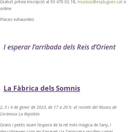
Gratuït prèvia inscripció al 93 470 02 18,
museus@esplugues.cat
o
online
Places exhaurides
I esperar l’arribada dels Reis d’Orient
La Fàbrica dels Somnis
2, 3 i 4 de gener de 2023, de 17 a 20 h. al recinte del Museu de
Ceràmica La Rajoleta
Grans i petits viuen l’espera de la nit més màgica de l’any, i
descobreixen com en Fanguet i la Terrisseta recullen cartes,