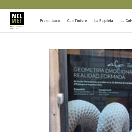
Presentació
Can Tinturé
La Rajoleta
La Col