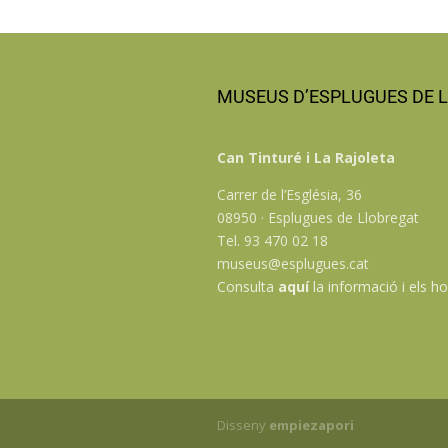
MUSEUS D’ESPLUGUES DE 
Can Tinturé i La Rajoleta
Carrer de l’Església, 36
08950 · Esplugues de Llobregat
Tel. 93 470 02 18
museus@esplugues.cat
Consulta
aquí
la informació i els ho
Disseny
empiezapori