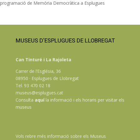
programació de Memòria Democràtica a Esplugues
MUSEUS D’ESPLUGUES DE LLOBREGAT
Can Tinturé i La Rajoleta
Carrer de l’Església, 36
08950 · Esplugues de Llobregat
Tel. 93 470 02 18
museus@esplugues.cat
Consulta
aquí
la informació i els horaris per visitar els
museus
Vols rebre més informació sobre els Museus