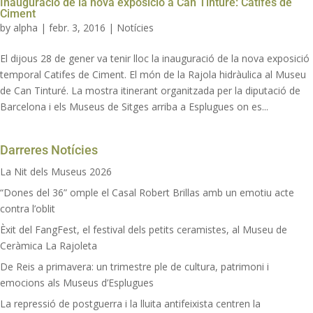
Inauguració de la nova exposició a Can Tinturé: Catifes de
Ciment
by
alpha
|
febr. 3, 2016
|
Notícies
El dijous 28 de gener va tenir lloc la inauguració de la nova exposició
temporal Catifes de Ciment. El món de la Rajola hidràulica al Museu
de Can Tinturé. La mostra itinerant organitzada per la diputació de
Barcelona i els Museus de Sitges arriba a Esplugues on es...
Darreres Notícies
La Nit dels Museus 2026
“Dones del 36” omple el Casal Robert Brillas amb un emotiu acte
contra l’oblit
Èxit del FangFest, el festival dels petits ceramistes, al Museu de
Ceràmica La Rajoleta
De Reis a primavera: un trimestre ple de cultura, patrimoni i
emocions als Museus d’Esplugues
La repressió de postguerra i la lluita antifeixista centren la