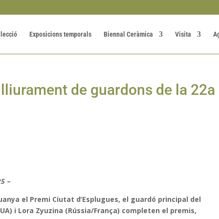
·lecció
Exposicions temporals
Biennal Ceràmica
Visita
A
 lliurament de guardons de la 22a
25
–
nya el Premi Ciutat d’Esplugues, el guardó principal del
UA) i Lora Zyuzina (Rússia/França) completen el premis,