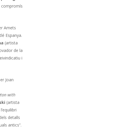
a i compromís
per Amets
tlé Espanya.
na
(artista
novador de la
vindicatiu i
per Joan
ton with
ski
(artista
’equilibri
dels detalls
als antics”.