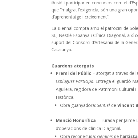
il·lusió i participar en concursos com el d’Es
que “malgrat l’exigència, són una gran opor
d’aprenentatge i creixement”.
La Biennal compta amb el patrocini de Sole
SL, Nestlé Espanya i Clínica Diagonal, així
suport del Consorci d’Artesania de la Genera
Catalunya.
Guardons atorgats
Premi del Públic
– atorgat a través de l
Esplugues Participa
. Entrega el guardó Ma
Aguilera, regidora de Patrimoni Cultural 
Històrica.
Obra guanyadora:
Sentiel
de
Vincent B
Menció Honorífica
– lliurada per Jaime L
d’operacions de Clínica Diagonal.
Obra reconeguda:
Géminis
de
l’artist