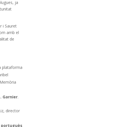
plugues, ja
tunitat
r i Sauret
 com amb el
litat de
a plataforma
ribel
i Memòria
. Garnier
.
iz, director
a portuguès