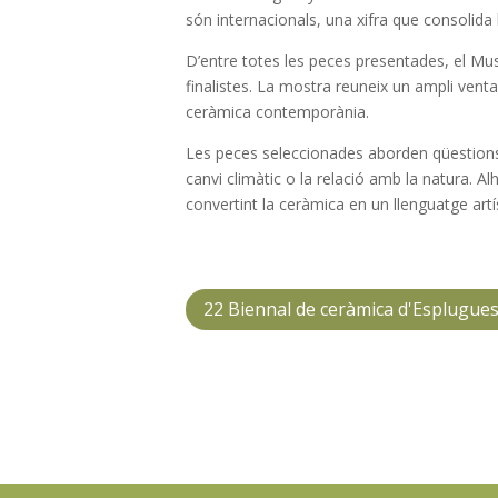
són internacionals, una xifra que consolida 
D’entre totes les peces presentades, el Mu
finalistes. La mostra reuneix un ampli ventall 
ceràmica contemporània.
Les peces seleccionades aborden qüestions d’a
canvi climàtic o la relació amb la natura. 
convertint la ceràmica en un llenguatge artí
22 Biennal de ceràmica d'Esplugues