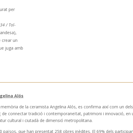
iurat per
34 / Tol-
landesa),
de crear un
que juga amb
gelina Alós
a memòria de la ceramista Angelina Alós, es confirma així com un dels
ç de connectar tradició i contemporaneïtat, patrimoni i innovació, en 
tur cultural i ciutadà de dimensió metropolitana.
40 països, que han presentat 258 obres inèdites. El 69% dels participa