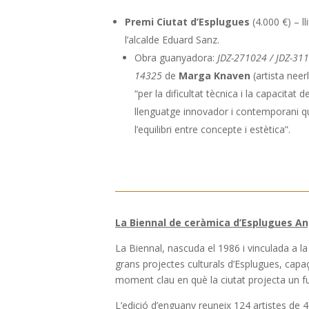
Premi Ciutat d’Esplugues
(4.000 €) – ll
l’alcalde Eduard Sanz.
Obra guanyadora:
JDZ-271024 / JDZ-311
14325
de
Marga Knaven
(artista neer
“per la dificultat tècnica i la capacitat 
llenguatge innovador i contemporani 
l’equilibri entre concepte i estètica”.
La Biennal de ceràmica d’Esplugues An
La Biennal, nascuda el 1986 i vinculada a l
grans projectes culturals d’Esplugues, capa
moment clau en què la ciutat projecta un fu
L’edició d’enguany reuneix 124 artistes de 