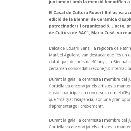
juntament amb la menció honorífica a l’
El Casal de Cultura Robert Brillas va ac
edició de la Biennal de Ceràmica d’Es
patrocinadors i organització. L’acte, pr
de Cultura de RAC1, Maria Cusó, va reu
L’alcalde Eduard Sanz i la regidora de Patri
Maribel Aguilera, van destacar que “és un or
ciutat que, després de 40 anys, la Biennal s
certamen consolidat i reconegut internacio
Durant la gala, la ceramista i membre del j
Cortiella va encoratjar els artistes a manteni
il·lusió i participar en concursos com el d’Es
que “malgrat l’exigència, són una gran opor
d’aprenentatge i creixement”.
Durant la gala, la ceramista i membre del j
Cortiella va encoratjar els artistes a manteni