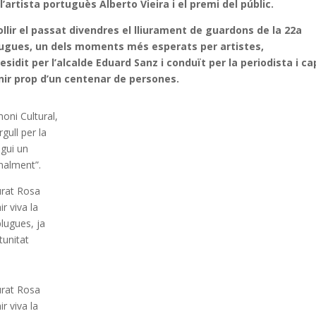
artista portuguès Alberto Vieira i el premi del públic.
ollir el passat divendres el lliurament de guardons de la 22a
plugues, un dels moments més esperats per artistes,
esidit per l’alcalde Eduard Sanz i conduït per la periodista i ca
nir prop d’un centenar de persones.
moni Cultural,
gull per la
igui un
nalment”.
urat Rosa
r viva la
plugues, ja
tunitat
urat Rosa
r viva la