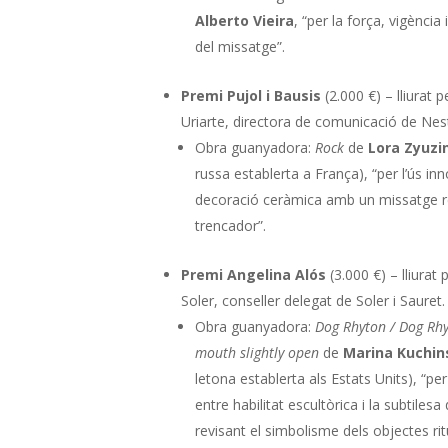
Alberto Vieira
, “per la força, vigènci
del missatge”.
Premi Pujol i Bausis
(2.000 €) – lliurat 
Uriarte, directora de comunicació de Nes
Obra guanyadora:
Rock
de
Lora Zyuzi
russa establerta a França), “per l’ús in
decoració ceràmica amb un missatge rei
trencador”.
Premi Angelina Alós
(3.000 €) – lliurat 
Soler, conseller delegat de Soler i Sauret.
Obra guanyadora:
Dog Rhyton / Dog Rhy
mouth slightly open
de
Marina Kuchin
letona establerta als Estats Units), “per l
entre habilitat escultòrica i la subtilesa 
revisant el simbolisme dels objectes ritu