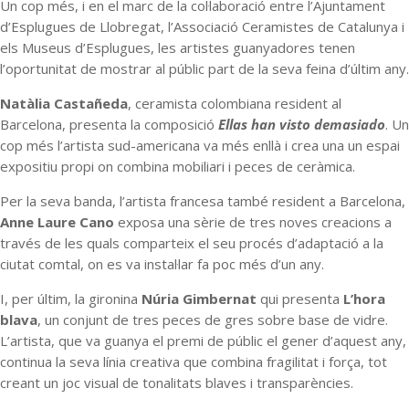
Un cop més, i en el marc de la col·laboració entre l’Ajuntament
d’Esplugues de Llobregat, l’Associació Ceramistes de Catalunya i
els Museus d’Esplugues, les artistes guanyadores tenen
l’oportunitat de mostrar al públic part de la seva feina d’últim any.
Natàlia Castañeda
, ceramista colombiana resident al
Barcelona, presenta la composició
Ellas han visto demasiado
. Un
cop més l’artista sud-americana va més enllà i crea una un espai
expositiu propi on combina mobiliari i peces de ceràmica.
Per la seva banda, l’artista francesa també resident a Barcelona,
Anne Laure Cano
exposa una sèrie de tres noves creacions a
través de les quals comparteix el seu procés d’adaptació a la
ciutat comtal, on es va instal·lar fa poc més d’un any.
I, per últim, la gironina
Núria Gimbernat
qui presenta
L’hora
blava
, un conjunt de tres peces de gres sobre base de vidre.
L’artista, que va guanya el premi de públic el gener d’aquest any,
continua la seva línia creativa que combina fragilitat i força, tot
creant un joc visual de tonalitats blaves i transparències.