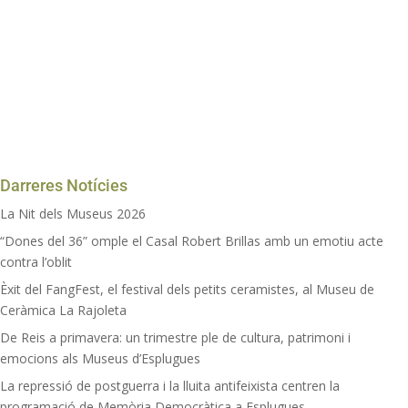
Darreres Notícies
La Nit dels Museus 2026
“Dones del 36” omple el Casal Robert Brillas amb un emotiu acte
contra l’oblit
Èxit del FangFest, el festival dels petits ceramistes, al Museu de
Ceràmica La Rajoleta
De Reis a primavera: un trimestre ple de cultura, patrimoni i
emocions als Museus d’Esplugues
La repressió de postguerra i la lluita antifeixista centren la
programació de Memòria Democràtica a Esplugues