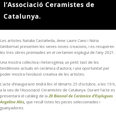
l’Associació Ceramistes de
Catalunya.
Les artistes Natalia Castañeda, Anne Laure Cano i Núria
Gimbernat presenten les seves noves creacions, i es recuperen
les tres obres premiades en el certamen espluguí de l’any 2021.
Una mostra col·lectiva i heterogènia; un petit tast de les
tendències actuals en ceràmica d’autora; i una oportunitat per
poder mostra l’evolució creativa de les artistes.
L’acte d’inauguració tindrà lloc el dimarts 25 d’octubre, a les 19 h,
a la seu de l’Associació Ceramistes de Catalunya. Durant l’acte es
presentarà el catàleg de la
20 Biennal de Ceràmica d’Esplugues
Angelina Alós
,
que recull totes les peces seleccionades i
guanyadores.